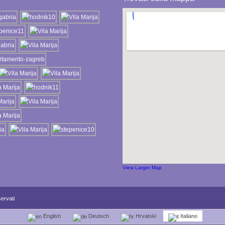
View Larger Map
iservati
English
Deutsch
Hrvatski
Italiano