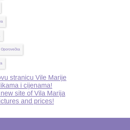
ovu stranicu Vile Marije
likama i cijenama!
 new site of Vila Marija
ictures and prices!