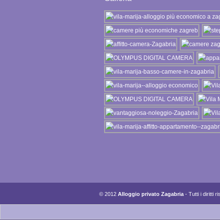
© 2012
Alloggio privato Zagabria
- Tutti i diritti r