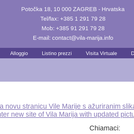
Potočka 18, 10 000 ZAGREB - Hrvatska
Tel/fax: +385 1 291 79 28
Mob: +385 91 291 79 28
E-mail:
contact@vila-marija.info
Alloggio
Listino prezzi
Visita Virtuale
D
za novu stranicu Vile Marije s ažuriranim sli
nter new site of Vila Marija with updated pict
Chiamaci: