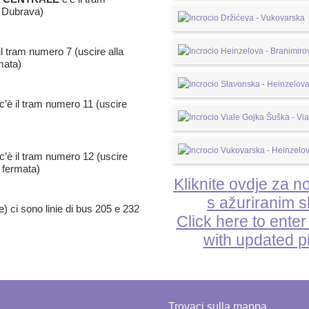
n Dubrava)
il tram numero 7 (uscire alla
mata)
c’è il tram numero 11 (uscire
c’è il tram numero 12 (uscire
a fermata)
Kliknite ovdje za n
s ažuriranim s
e) ci sono linie di bus 205 e 232
Click here to enter
with updated p
Trovaci sulla mappa