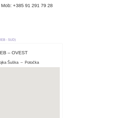
8 Mob: +385 91 291 79 28
REB - SUD)
AGREB – OVEST
Gojka Šuška – Potočka