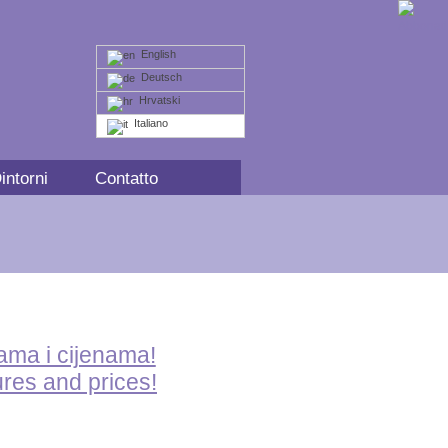
English
Deutsch
Hrvatski
Italiano
intorni
Contatto
kama i cijenama!
ures and prices!