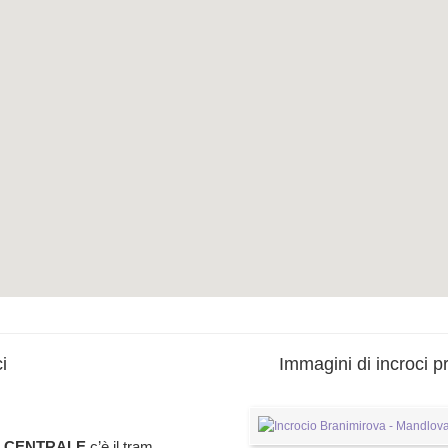
i
Immagini di incroci pr
A CENTRALE
c’è il tram